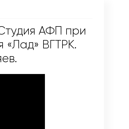
 Студия АФП при
 «Лад» ВГТРК.
ев.